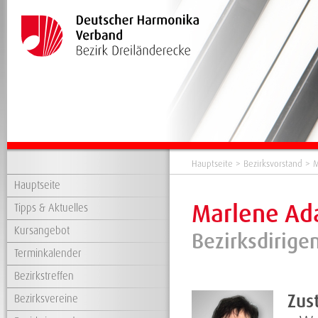
Hauptseite
>
Bezirksvorstand
> M
Hauptseite
Marlene A
Tipps & Aktuelles
Kursangebot
Bezirksdirigen
Terminkalender
Bezirkstreffen
Zus
Bezirksvereine