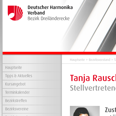
Hauptseite
>
Bezirksvorstand
> T
Hauptseite
Tanja Raus
Tipps & Aktuelles
Kursangebot
Stellvertreten
Terminkalender
Bezirkstreffen
Zus
Bezirksvereine