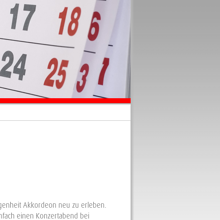
enheit Akkordeon neu zu erleben.
infach einen Konzertabend bei