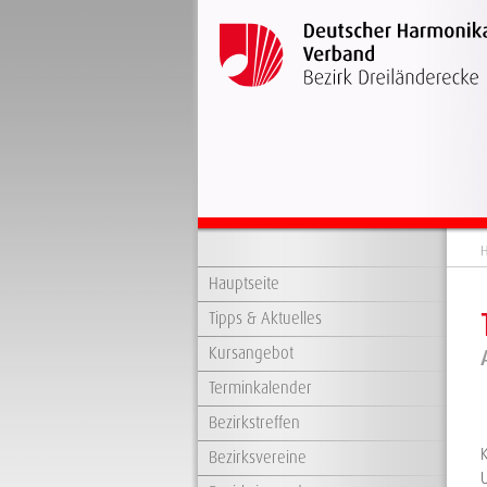
H
Hauptseite
Tipps & Aktuelles
Kursangebot
Terminkalender
Bezirkstreffen
Bezirksvereine