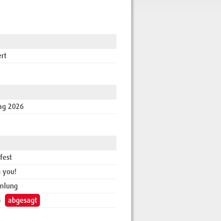
rt
ag 2026
fest
n you!
mlung
)
abgesagt