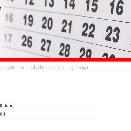
auptseite
>
Terminkalender
> Kalendereintrag anzeigen
Datum:
..
Ort: