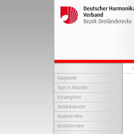
H
Hauptseite
Tipps & Aktuelles
Kursangebot
Terminkalender
Bezirkstreffen
Bezirksvereine