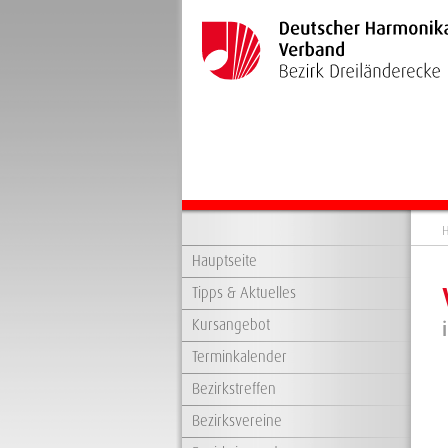
H
Hauptseite
Tipps & Aktuelles
Kursangebot
Terminkalender
Bezirkstreffen
Bezirksvereine